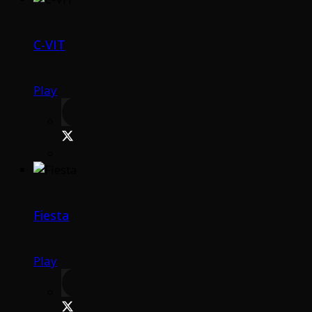
C-VIT
Play
Fiesta
Play