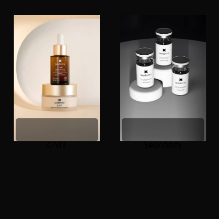
Línea Sescacay
Sesinfinity