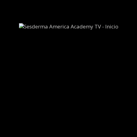
Vídeos relacionados
Museo
De
América
Exposición Quisqueya
Henríquez
Arte & Cultura Con
Luisa Ordóñez
Desde México
Carla Novi
Desde Nicaragua
Ceshia Ubau
Historia & Cultura Con
Elik Troconis
Retratos Del Mundo Con