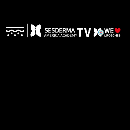
Desde México
Carla Novi
Historia & Cultura Con
Elik Troconis
Desde Nicaragua
Ceshia Ubau
Retratos Del Mundo Con
Diego Radamés
Museo
De
América
Arte & Cultura Con
Luisa Ordóñez
Exposición Quisqueya
Henríquez