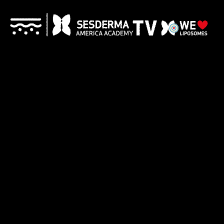
Informativo
Informativo
65
47
Informativo
Informativo
71
13
Informativo
Informativo
06
11
Informativo
Informativo
87
74
Informativo
Informativo
23
39
2024 © Copyright Sesderma SL
CONTACTO
AVISO LEGAL