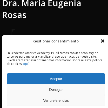
Dra. María Eugenia
Rosas
Gestionar consentimiento
2024 © Copyright Sesderma SL
En Sesderma America Academy TV utilizamos cookies propias y de
terceros para mejorar y analizar el uso que haces de nuestro site.
Puedes rechazarlas u obtener más información sobre nuestra política
CONTACTO
de cookies
aquí
.
AVISO LEGAL
POLÍTICA DE PRIVACIDAD
COOKIES
Aceptar
CONTACTO
Denegar
AVISO LEGAL
POLÍTICA DE PRIVACIDAD
Ver preferencias
COOKIES