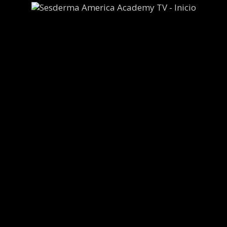
Informativo
Informativo
73
09
Informativo
Informativo
80
35
Informativo
Informativo
68
07
Informativo
Informativo
86
82
Informativo
Informativo
93
27
2024 © Copyright Sesderma SL
CONTACTO
AVISO LEGAL
POLÍTICA DE PRIVACIDAD
COOKIES