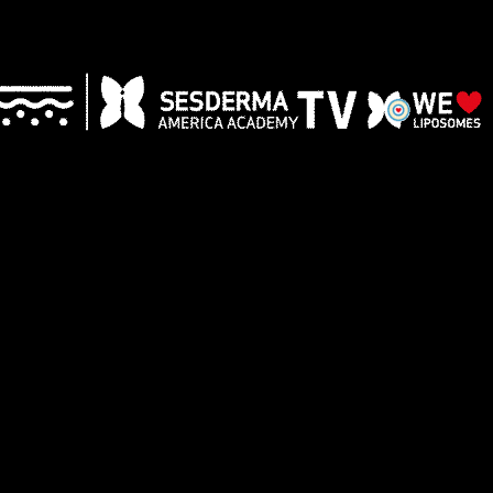
nformativo
Informativo
Informativo
8
17
68
nformativo
PLAY
PLAY
PLAY
4
PLAY
CONTACTO
AVIS