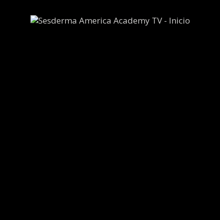
Spot SES
Spot
Radiant
Exoses
Light
Serum
Spot
Spot
Línea
Azelac
C-VIT
RU
Spot
Colombia
Peel
Spot
SPOT
Mediderma
C-VIT
Peelings
2026
Spot
Spot
Hidraderm
RETIAGE
Hyal 5
5
Spot
Sesinfinity
2024 © Copyright Sesderma SL