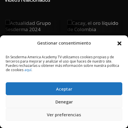
Actualidad
Cacay, El Oro
Grupo
Líquido De
Sesderma
Colombia
Gestionar consentimiento
2024
En Sesderma America Academy TV utilizamos cookies propias y de
terceros para mejorar y analizar el uso que haces de nuestro site.
Puedes rechazarlas u obtener más información sobre nuestra política
de cookies
aquí
.
2024 © Copyright Sesderma SL
CONTACTO
AVISO LEGAL
POLÍTICA DE PRIVACIDAD
COOKIES
Aceptar
Denegar
Ver preferencias