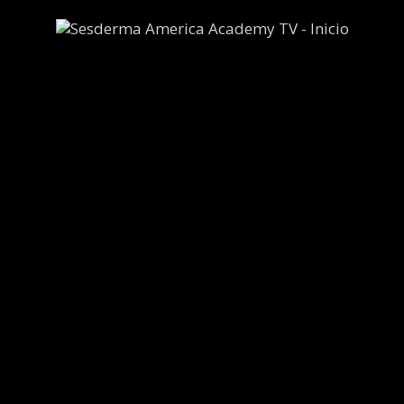
Vídeos relacionados
B12
Melatonin
Defense
Fatiga
Pandémica
Formación
Nanonutracéuticos
Glutation
Defense
Nutracéuticos –
Informativo
2024 © Copyright Sesderma SL
CONTACTO
AVISO LEGAL