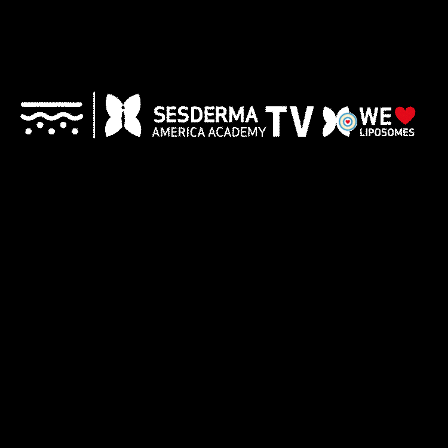
LPG Cellu
Peeling
M6 Alliance
Luminoso
Peeling Reafirmante Con
Nanomask
Protocolo De Limpieza Facial Con
Microdermoabrasión
Higiene Facial
Lifting
Avanzada
Japonés
Peeling
Radiofrecuencia
Luminoso
BTL-Exilis
Nanomask Con
Fototerapia
Peeling