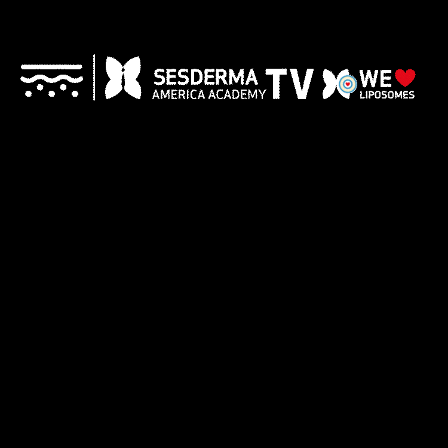
Despigmentante
Hidratación
Noche
Sesretinal
Antienvejecimiento
Mature Skin
Prepara La Piel Para
El Verano
Abradermol
Azelac
Volcanic
Ru
Nanopore
Efecto
Mini +Plus
Lifting
Daeses
Nanopore
Mini