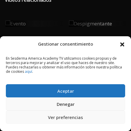
Evento
Despigmentante
Gestionar consentimiento
En Sesderma America Academy TV utilizamos cookies propias y de
terceros para mejorar y analizar el uso que haces de nuestro site.
2024 © Copyright Sesderma SL
Puedes rechazarlas u obtener más información sobre nuestra política
de cookies
aquí
.
CONTACTO
AVISO LEGAL
POLÍTICA DE PRIVACIDAD
COOKIES
Aceptar
Denegar
Ver preferencias