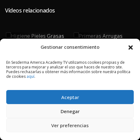
Vídeos relacionados
Higiene
Primeras
Pieles Grasas
Arrugas
Gestionar consentimiento
En Sesderma America Academy TV utilizamos cookies propias y de
terceros para mejorar y analizar el uso que haces de nuestro site.
Puedes rechazarlas u obtener más información sobre nuestra política
de cookies
aquí
.
2024 © Copyright Sesderma SL
CONTACTO
AVISO LEGAL
Aceptar
POLÍTICA DE PRIVACIDAD
COOKIES
Denegar
Ver preferencias